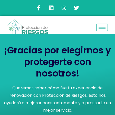
Ir
F
L
I
T
a
i
n
w
al
c
n
s
i
contenido
e
k
t
t
b
e
a
t
o
d
g
e
o
i
r
r
k
n
a
-
m
¡Gracias por elegirnos y
f
protegerte con
nosotros!
Queremos saber cómo fue tu experiencia de
renovación con Protección de Riesgos, esto nos
ayudará a mejorar constantemente y a prestarte un
mejor servicio.