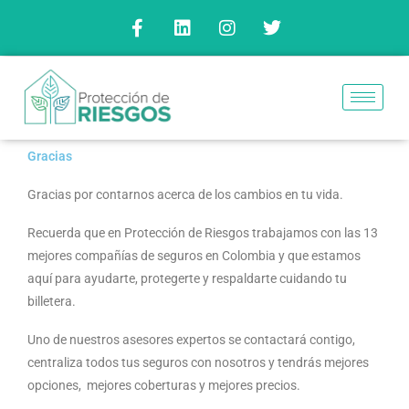
Ir
F
L
I
T
a
i
n
w
al
c
n
s
i
contenido
e
k
t
t
b
e
a
t
o
d
g
e
o
i
r
r
k
n
a
Gracias
-
m
f
Gracias por contarnos acerca de los cambios en tu vida.
Recuerda que en Protección de Riesgos trabajamos con las 13
mejores compañías de seguros en Colombia y que estamos
aquí para ayudarte, protegerte y respaldarte cuidando tu
billetera.
Uno de nuestros asesores expertos se contactará contigo,
centraliza todos tus seguros con nosotros y tendrás mejores
opciones, mejores coberturas y mejores precios.