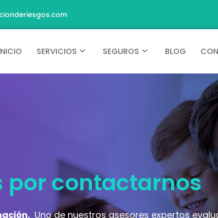
cionderiesgos.com
INICIO
SERVICIOS
SEGUROS
BLOG
CON
s por contactarnos
mación.
Uno de nuestros asesores expertos evalu