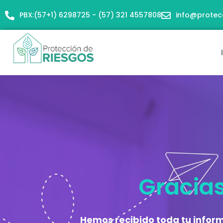
Ir
PBX:(57+1) 6298725 - (57) 321 4557808
info@protec
al
contenido
Gracia
Hemos recibido toda tu infor