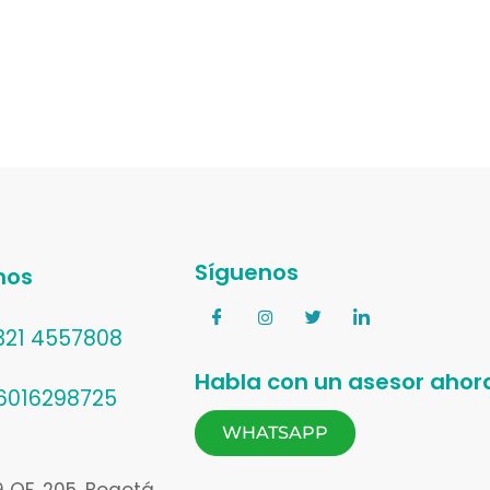
Síguenos
nos
 321 4557808
Habla con un asesor ahor
 6016298725
WHATSAPP
9 OF. 205. Bogotá