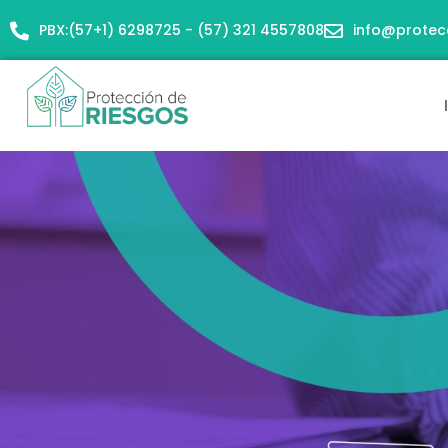
Ir
PBX:(57+1) 6298725 - (57) 321 4557808
info@protec
al
contenido