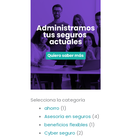
Selecciona la categoría
ahorro
(1)
Asesoría en seguros
(4)
beneficios flexibles
(1)
Cyber seguro
(2)