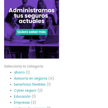
Selecciona la categoría
ahorro
(1)
Asesoría en seguros
(4)
beneficios flexibles
(1)
Cyber seguro
(2)
Educación
(1)
Empresas
(3)